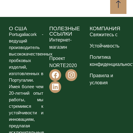
О США
ПОЛЕЗНЫЕ
КОМПАНИЯ
ССЫЛКИ
Portugaliacork -
Свяжитесь с
Интернет-
ведущий
Устойчивость
магазин
производитель
высококачественных
Политика
Проект
пробковых
конфиденциальнос
NORTE2020
изделий,
изготовленных в
Правила и
Португалии.
условия
Имея более чем
20-летний опыт
работы, мы
стремимся к
устойчивости и
инновациям,
предлагая
исключительные